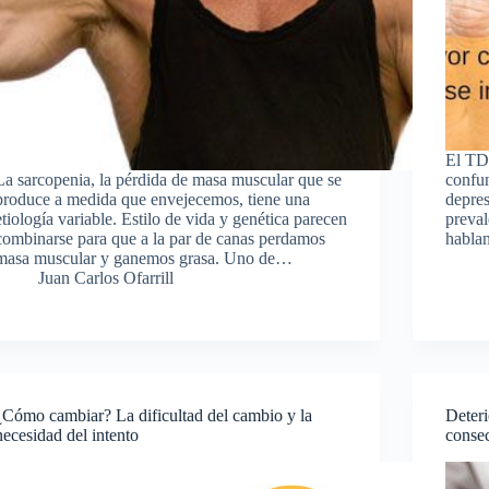
El TD
La sarcopenia, la pérdida de masa muscular que se
confun
produce a medida que envejecemos, tiene una
depres
etiología variable. Estilo de vida y genética parecen
preval
combinarse para que a la par de canas perdamos
habla
masa muscular y ganemos grasa. Uno de…
Juan Carlos Ofarrill
¿Cómo cambiar? La dificultad del cambio y la
Deteri
necesidad del intento
conse