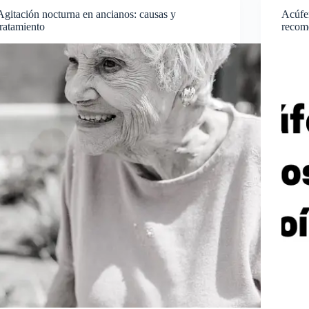
Agitación nocturna en ancianos: causas y
Acúfen
tratamiento
recom