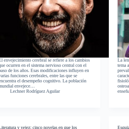
El envejecimiento cerebral se refiere a los cambios
La len
que ocurren en el sistema nervioso central con el
tema a
paso de los años. Esas modificaciones influyen en
preval
varias funciones cerebrales, entre las que se
caract
encuentra el desempeño cognitivo. La población
fisiol
mundial envejece…
osteoa
Lechner Rodríguez Aguilar
ense
Literatura y vejez: cinco novelas en que los
Esquiz