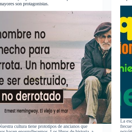
mayores son protagonistas.
La esq
Nuestra cultura tiene prototipos de ancianos que
frecue
nos hacen enorgullecernos. Los libros de historia, a
psicót