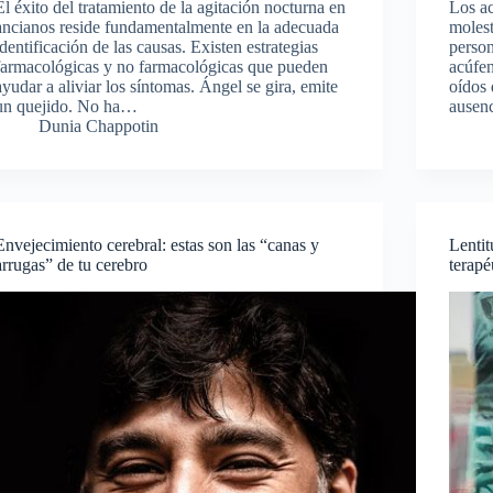
El éxito del tratamiento de la agitación nocturna en
Los ac
ancianos reside fundamentalmente en la adecuada
molest
identificación de las causas. Existen estrategias
perso
farmacológicas y no farmacológicas que pueden
acúfen
ayudar a aliviar los síntomas. Ángel se gira, emite
oídos 
un quejido. No ha…
ausen
Dunia Chappotin
Envejecimiento cerebral: estas son las “canas y
Lentit
arrugas” de tu cerebro
terapé