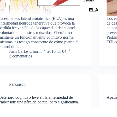
La esclerosis lateral amiotrófica (ELA) es una
Los e
enfermedad neurodegenerativa que provoca la
de des
pérdida irreversible de la capacidad del control
compre
voluntario de nuestros músculos. El enfermo
preve
mantiene un funcionamiento cognitivo normal,
Parki
mientras, es testigo consciente de cómo pierde el
TiTi 
control de…
Juan Carlos Ofarrill
2016-11-04
2 comentarios
Parkinson
Deterioro cognitivo leve en la enfermedad de
Apatí
Parkinson: una pérdida parcial pero significativa.