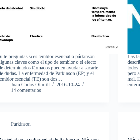
Si te preguntas si es temblor esencial o párkinson
Las f
algunas claves como el tipo de temblor o el efecto
descri
de determinados fármacos pueden ayudar a sacarte
todos 
de dudas. La enfermedad de Parkinson (EP) y el
pero a
temblor esencial (TE) son dos…
mal. H
Juan Carlos Ofarrill
2016-10-24
enfe
14 comentarios
Parkinson
Ansiedad en la enfermedad de Parkinson. Más que
Más al