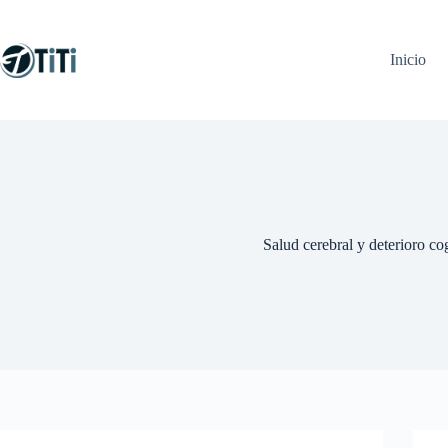
Saltar
al
contenido
Inicio
Salud cerebral y deterioro co