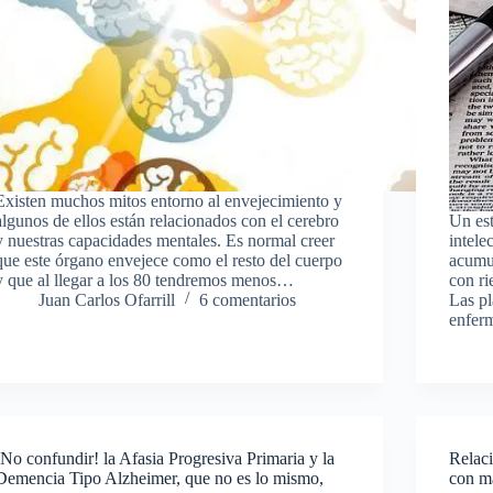
Existen muchos mitos entorno al envejecimiento y
algunos de ellos están relacionados con el cerebro
Un est
y nuestras capacidades mentales. Es normal creer
intele
que este órgano envejece como el resto del cuerpo
acumul
y que al llegar a los 80 tendremos menos…
con ri
Juan Carlos Ofarrill
6 comentarios
Las pl
enfer
¡No confundir! la Afasia Progresiva Primaria y la
Relaci
Demencia Tipo Alzheimer, que no es lo mismo,
con m