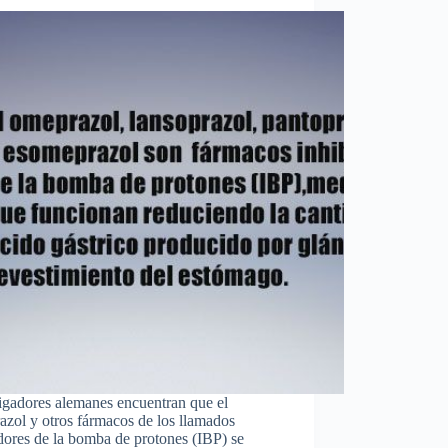
igadores alemanes encuentran que el
zol y otros fármacos de los llamados
dores de la bomba de protones (IBP) se