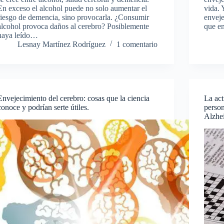
En exceso el alcohol puede no solo aumentar el
vida. 
riesgo de demencia, sino provocarla. ¿Consumir
enveje
alcohol provoca daños al cerebro? Posiblemente
que e
haya leído…
Lesnay Martínez Rodríguez
1 comentario
Envejecimiento del cerebro: cosas que la ciencia
La act
conoce y podrían serte útiles.
person
Alzhe