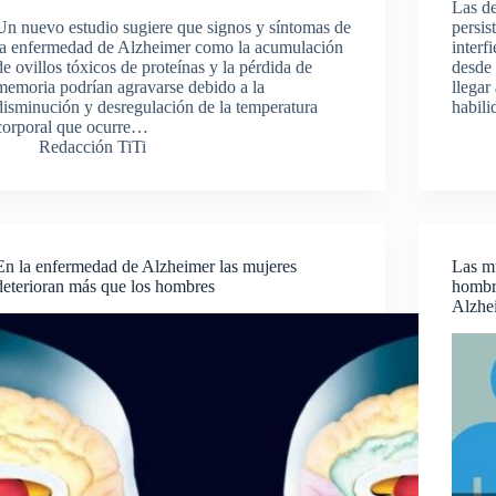
Las de
Un nuevo estudio sugiere que signos y síntomas de
persis
la enfermedad de Alzheimer como la acumulación
interf
de ovillos tóxicos de proteínas y la pérdida de
desde 
memoria podrían agravarse debido a la
llegar
disminución y desregulación de la temperatura
habili
corporal que ocurre…
Redacción TiTi
En la enfermedad de Alzheimer las mujeres
Las mu
deterioran más que los hombres
hombre
Alzhe