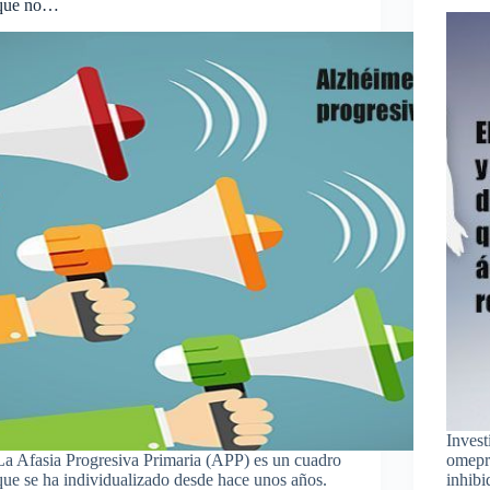
que no…
Invest
La Afasia Progresiva Primaria (APP) es un cuadro
omepra
que se ha individualizado desde hace unos años.
inhibi