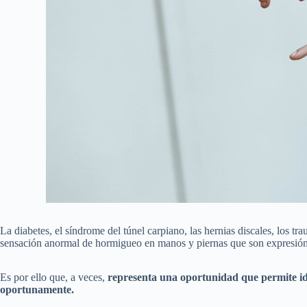
La diabetes, el síndrome del túnel carpiano, las hernias discales, los t
sensación anormal de hormigueo en manos y piernas que son expresión 
Es por ello que, a veces,
representa una oportunidad que permite id
oportunamente.