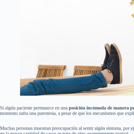
Si algún paciente permanece en una
posición incómoda de manera p
momento sufra una parestesia, a pesar de que los mecanismos que expli
Muchas personas muestran preocupación al sentir algún síntoma, por e
en la mayor cantidad de casos se trata de algo aparentemente normal.