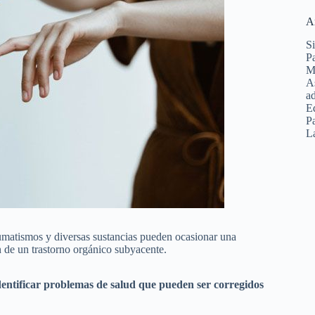
A
Si
Pa
Ma
As
ad
E
Pa
La
raumatismos y diversas sustancias pueden ocasionar una
de un trastorno orgánico subyacente.
entificar problemas de salud que pueden ser corregidos