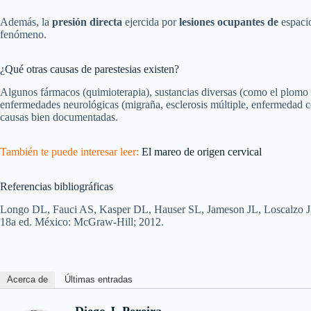
Además, la
presión directa
ejercida por
lesiones ocupantes de
espaci
fenómeno.
¿Qué otras causas de parestesias existen?
Algunos fármacos (quimioterapia), sustancias diversas (como el plomo y
enfermedades neurológicas (migraña, esclerosis múltiple, enfermedad ce
causas bien documentadas.
También te puede interesar leer:
El mareo de origen cervical
Referencias bibliográficas
Longo DL, Fauci AS, Kasper DL, Hauser SL, Jameson JL, Loscalzo J,
18a ed. México: McGraw‐Hill; 2012.
Acerca de
Últimas entradas
Diego J. Pereira