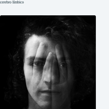
cerebro límbico