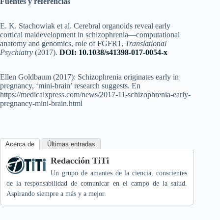
Fuentes y referencias
E. K. Stachowiak et al. Cerebral organoids reveal early
cortical maldevelopment in schizophrenia—computational
anatomy and genomics, role of FGFR1,
Translational
Psychiatry
(2017).
DOI: 10.1038/s41398-017-0054-x
Ellen Goldbaum (2017): Schizophrenia originates early in
pregnancy, ‘mini-brain’ research suggests. En
https://medicalxpress.com/news/2017-11-schizophrenia-early-
pregnancy-mini-brain.html
Acerca de
Últimas entradas
Redacción TiTi
Un grupo de amantes de la ciencia, conscientes
de la responsabilidad de comunicar en el campo de la salud.
Aspirando siempre a más y a mejor.