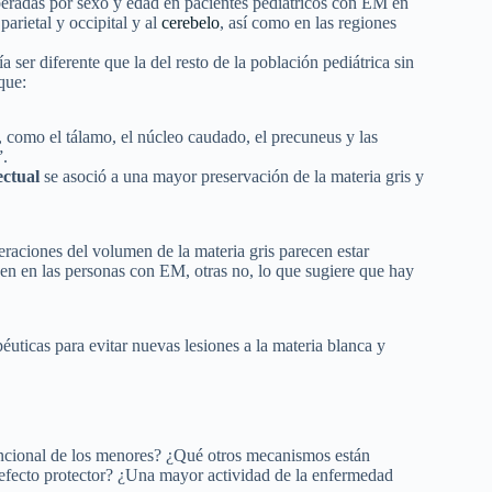
esperadas por sexo y edad en pacientes pediátricos con EM en
parietal y occipital y al
cerebelo
, así como en las regiones
er diferente que la del resto de la población pediátrica sin
que:
ro, como el tálamo, el núcleo caudado, el precuneus y las
”.
ectual
se asoció a una mayor preservación de la materia gris y
eraciones del volumen de la materia gris parecen estar
cen en las personas con EM, otras no, lo que sugiere que hay
péuticas para evitar nuevas lesiones a la materia blanca y
 funcional de los menores? ¿Qué otros mecanismos están
 efecto protector? ¿Una mayor actividad de la enfermedad