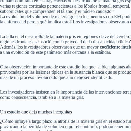
Hallamos un fallo en las trayectorias de desarrollo de la materia gris 
varias regiones corticales pertenecientes a los lóbulos frontal, temporal, 
subcorticales que comprenden el tálamo y el núcleo caudado.”
La evolución del volumen de materia gris en los menores con EM podría s
la enfermedad pero, ¿qué implica esto? Los investigadores observaron 
La falla en el desarrollo de la materia gris en regiones clave del cereb
regiones frontales, se asoció con la gravedad de la discapacidad clínica
Además, los investigadores observaron que un mayor
coeficiente intel
a una evolución de este parámetro más cercana a la estándar.
Otra observación importante de este estudio fue que, si bien algunas alt
provocadas por las lesiones típicas en la sustancia blanca que se produ
más de un proceso involucrado que aún debe ser identificado.
Los investigadores insisten en la importancia de las intervenciones tera
como consecuencia, también a la materia gris.
Un estudio que deja muchas incógnitas
¿Cómo influye a largo plazo la atrofia de la materia gris en el estado
provocando la pérdida de volumen o por el contrario, podrían tener un