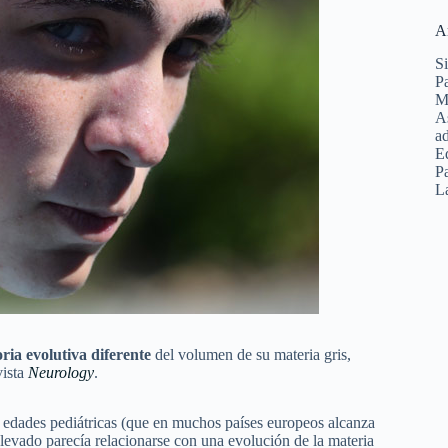
A
Si
Pa
Ma
As
ad
E
Pa
La
oria evolutiva diferente
del volumen de su materia gris,
vista
Neurology
.
 edades pediátricas (que en muchos países europeos alcanza
elevado parecía relacionarse con una evolución de la materia