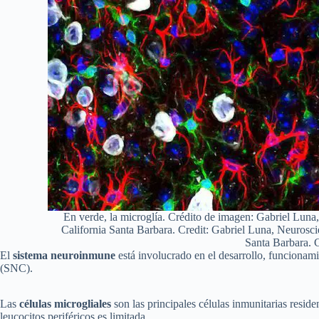
En verde, la microglía. Crédito de imagen: Gabriel Luna,
California Santa Barbara. Credit: Gabriel Luna, Neuroscie
Santa Barbara.
El
sistema neuroinmune
está involucrado en el desarrollo, funcionam
(SNC).
Las
células microgliales
son las principales células inmunitarias reside
leucocitos periféricos es limitada.