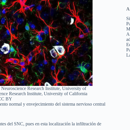
A
Si
Pa
Ma
As
ad
E
Pa
La
 Neuroscience Research Institute, University of
nce Research Institute, University of California
 CC BY
iento normal y envejecimiento del sistema nervioso central
ntes del SNC, pues en esta localización la infiltración de