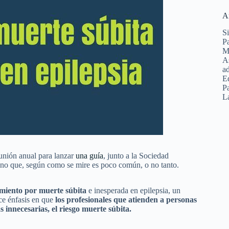
A
Si
Pa
Ma
As
ad
E
Pa
La
nión anual para lanzar
una guía
, junto a la Sociedad
eno que, según como se mire es poco común, o no tanto.
cimiento por muerte súbita
e inesperada en epilepsia, un
ce énfasis en que
los profesionales que atienden a personas
 innecesarias, el riesgo muerte súbita.