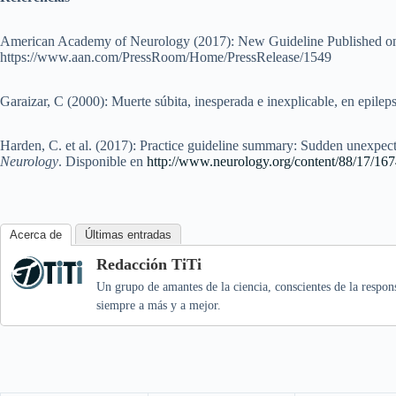
American Academy of Neurology (2017): New Guideline Published on
https://www.aan.com/PressRoom/Home/PressRelease/1549
Garaizar, C (2000): Muerte súbita, inesperada e inexplicable, en epilep
Harden, C. et al. (2017): Practice guideline summary: Sudden unexpected
Neurology
. Disponible en
http://www.neurology.org/content/88/17/1674
Acerca de
Últimas entradas
Redacción TiTi
Un grupo de amantes de la ciencia, conscientes de la respo
siempre a más y a mejor.