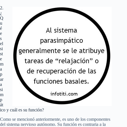
2.
¿
Q
u
é
e
s
el
si
st
e
m
a
p
ar
a
si
m
p
át
ico y cuál es su función?
Como se mencionó anteriormente, es uno de los componentes
del sistema nervioso autónomo. Su función es contraria a la