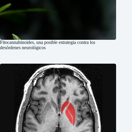
Fitocannabinoides, una posible estrategia contra los
desórdenes neurológicos