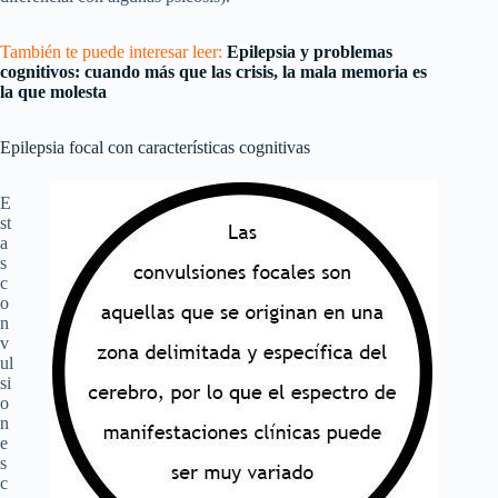
También te puede interesar leer:
Epilepsia y problemas
cognitivos: cuando más que las crisis, la mala memoria es
la que molesta
Epilepsia focal con características cognitivas
E
st
a
s
c
o
n
v
ul
si
o
n
e
s
c