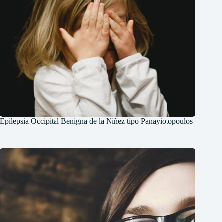
Epilepsia Occipital Benigna de la Niñez tipo Panayiotopoulos