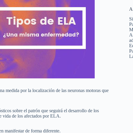
A
Si
Pa
Ma
As
ad
E
Pa
La
uena medida por la localización de las neuronas motoras que
cos sobre el patrón que seguirá el desarrollo de los
de vida de los afectados por ELA.
n manifestar de forma diferente.