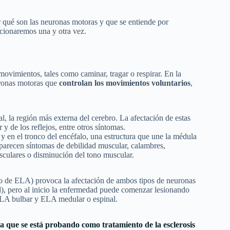
r qué son las neuronas motoras y que se entiende por
cionaremos una y otra vez.
ovimientos, tales como caminar, tragar o respirar. En la
euronas motoras que
controlan los movimientos voluntarios
,
ral, la región más externa del cerebro. La afectación de estas
 de los reflejos, entre otros síntomas.
l y en el tronco del encéfalo, una estructura que une la médula
parecen síntomas de debilidad muscular, calambres,
culares o disminución del tono muscular.
o de ELA) provoca la afectación de ambos tipos de neuronas
ad), pero al inicio la enfermedad puede comenzar lesionando
ELA bulbar y ELA medular o espinal.
ia que se está probando como tratamiento de la esclerosis