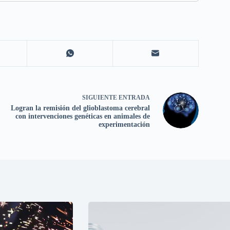
SIGUIENTE
ENTRADA
Logran la remisión del glioblastoma cerebral
con intervenciones genéticas en animales de
experimentación