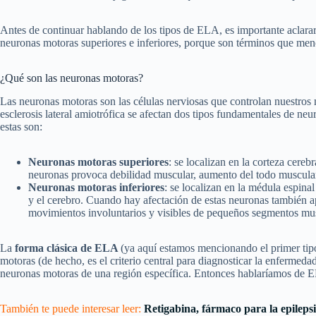
Antes de continuar hablando de los tipos de ELA, es importante aclara
neuronas motoras superiores e inferiores, porque son términos que men
¿Qué son las neuronas motoras?
Las neuronas motoras son las células nerviosas que controlan nuestros m
esclerosis lateral amiotrófica se afectan dos tipos fundamentales de n
estas son:
Neuronas motoras superiores
: se localizan en la corteza cereb
neuronas provoca debilidad muscular, aumento del todo muscular y
Neuronas motoras inferiores
: se localizan en la médula espina
y el cerebro. Cuando hay afectación de estas neuronas también a
movimientos involuntarios y visibles de pequeños segmentos mus
La
forma clásica de ELA
(ya aquí estamos mencionando el primer tip
motoras (de hecho, es el criterio central para diagnosticar la enfermed
neuronas motoras de una región específica. Entonces hablaríamos de 
También te puede interesar leer:
Retigabina, fármaco para la epileps