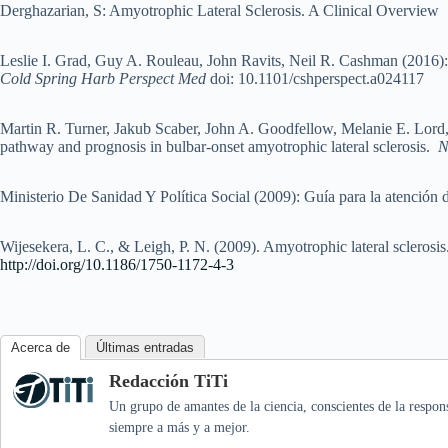
Derghazarian, S: Amyotrophic Lateral Sclerosis. A Clinical Overview
Leslie I. Grad, Guy A. Rouleau, John Ravits, Neil R. Cashman (2016):
Cold Spring Harb Perspect Med
doi: 10.1101/cshperspect.a024117
Martin R. Turner, Jakub Scaber, John A. Goodfellow, Melanie E. Lord
pathway and prognosis in bulbar-onset amyotrophic lateral sclerosis.
N
Ministerio De Sanidad Y Política Social (2009): Guía para la atención d
Wijesekera, L. C., & Leigh, P. N. (2009). Amyotrophic lateral sclerosis
http://doi.org/10.1186/1750-1172-4-3
Acerca de
Últimas entradas
Redacción TiTi
Un grupo de amantes de la ciencia, conscientes de la respo
siempre a más y a mejor.