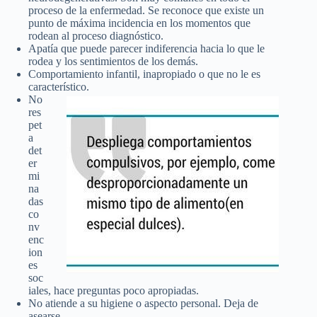
proceso de la enfermedad. Se reconoce que existe un
punto de máxima incidencia en los momentos que
rodean al proceso diagnóstico.
Apatía que puede parecer indiferencia hacia lo que le
rodea y los sentimientos de los demás.
Comportamiento infantil, inapropiado o que no le es
característico.
No
res
pet
a
det
er
mi
na
das
co
nv
enc
ion
es
soc
iales, hace preguntas poco apropiadas.
No atiende a su higiene o aspecto personal. Deja de
asearse.