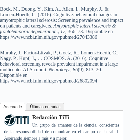
Bock, M., Duong, Y., Kim, A., Allen, I., Murphy, J., &
Lomen-Hoerth, C. (2016). Cognitive-behavioral changes in
amyotrophic lateral sclerosis: Screening prevalence and impact
on patients and caregivers.
Amyotrophic lateral sclerosis &
frontotemporal degeneration.
,
17
, 366–73. Disponible en
https://www.ncbi.nlm.nih.gov/pubmed/27043386
Murphy, J., Factor-Litvak, P., Goetz, R., Lomen-Hoerth, C.,
Nagy, P., Hupf, J., … COSMOS, A. (2016). Cognitive-
behavioral screening reveals prevalent impairment in a large
multicenter ALS cohort.
Neurology.
,
86
(9), 813–20.
Disponible en
https://www.ncbi.nlm.nih.gov/pubmed/26802094
Acerca de
Últimas entradas
Redacción TiTi
Un grupo de amantes de la ciencia, conscientes
de la responsabilidad de comunicar en el campo de la salud.
Aspirando siempre a más y a mejor.