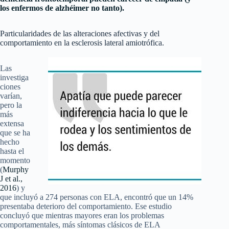
los enfermos de alzhéimer no tanto).
Particularidades de las alteraciones afectivas y del
comportamiento en la esclerosis lateral amiotrófica.
Las
investiga
ciones
varían,
pero la
más
extensa
que se ha
hecho
hasta el
momento
(
Murphy
J et al.,
2016
) y
que incluyó a 274 personas con ELA, encontró que un 14%
presentaba deterioro del comportamiento. Ese estudio
concluyó que mientras mayores eran los problemas
comportamentales, más síntomas clásicos de ELA