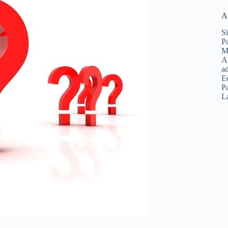
A
Si
Pa
Ma
As
ad
E
Pa
La