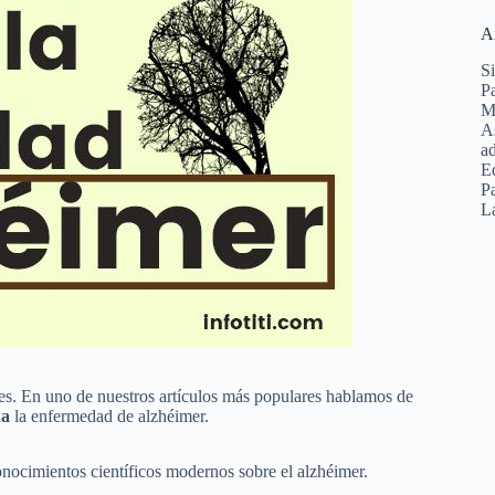
A
Si
Pa
Ma
As
ad
E
Pa
La
es. En uno de nuestros artículos más populares hablamos de
na
la enfermedad de alzhéimer.
onocimientos científicos modernos sobre el alzhéimer.